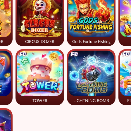
ER
CIRCUS DOZER
Gods Fortune Fishing
TOWER
LIGHTNING BOMB
F