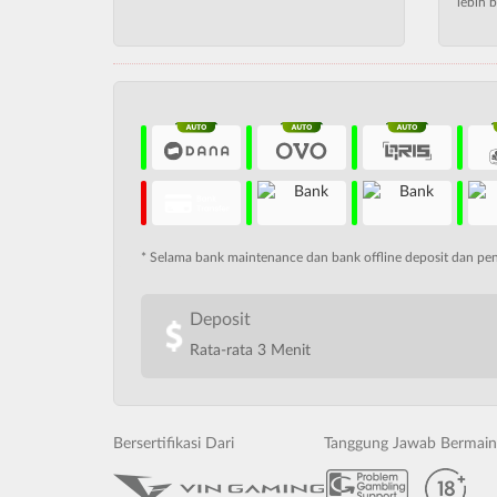
lebih 
* Selama bank maintenance dan bank offline deposit dan pen
Deposit
Rata-rata 3 Menit
Bersertifikasi Dari
Tanggung Jawab Bermain