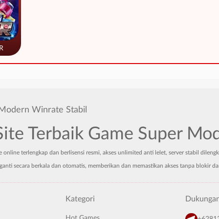
R
 Modern Winrate Stabil
Site Terbaik Game Super Mod
nline terlengkap dan berlisensi resmi, akses unlimited anti lelet, server stabil dilengk
ganti secara berkala dan otomatis, memberikan dan memastikan akses tanpa blokir dan
Kategori
Dukunga
Hot Games