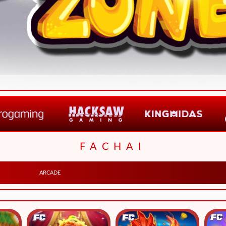
FACHAI
ARCADE