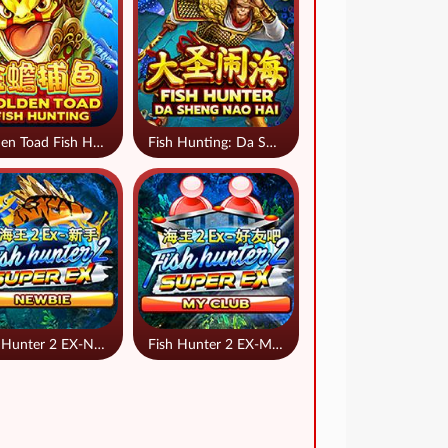
Golden Toad Fish Hunting
Fish Hunting: Da Sheng Nao Hai
Fish Hunter 2 EX-Newbie
Fish Hunter 2 EX-My Club