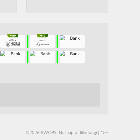
©2026 BWO99. Hak cipta dilindungi | 18+