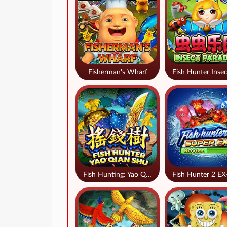
Fisherman's Wharf
Fish Hunting: Yao Qian Shu