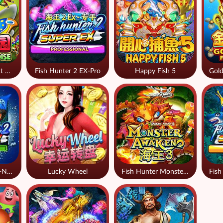
Fish Hunter Insect Paradise
Fish Hunter 2 EX-Pro
Happy Fish 5
Fish Hunter 2 EX-Novice
Lucky Wheel
Fish Hunter Monster Awaken