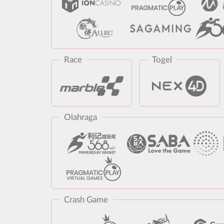
Race
Togel
Olahraga
Crash Game