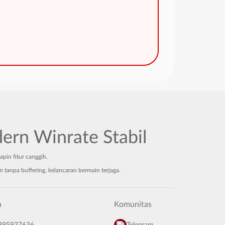
ern Winrate Stabil
apin fitur canggih.
 tanpa buffering, kelancaran bermain terjaga.
n
Komunitas