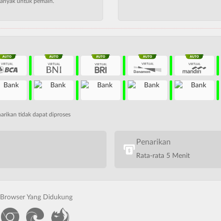
banyak untuk pemain.
arikan tidak dapat diproses
Penarikan
Rata-rata 5 Menit
Browser Yang Didukung