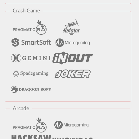
Crash Game
Arcade