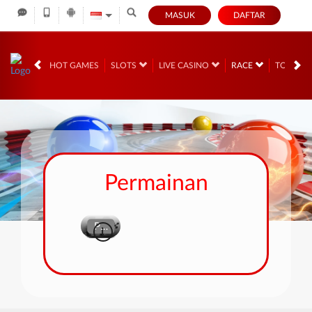
MASUK
DAFTAR
HOT GAMES
SLOTS
LIVE CASINO
RACE
TOGEL
Permainan
i