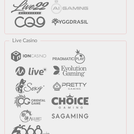
Live Casino