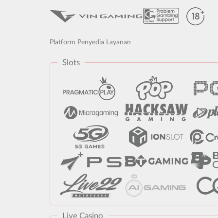
Platform Penyedia Layanan
Slots
Live Casino