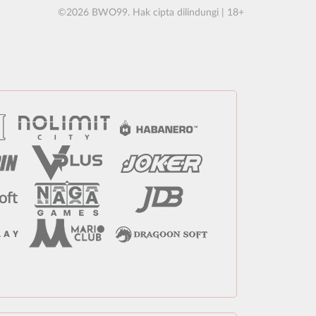
©2026 BWO99. Hak cipta dilindungi | 18+