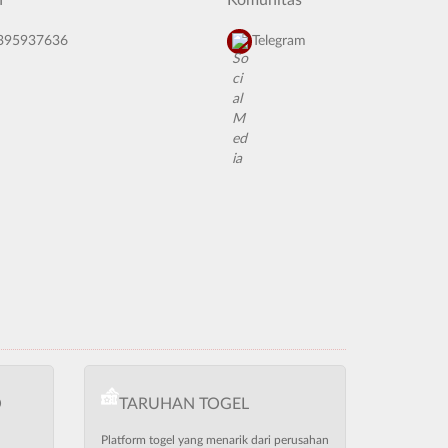
395937636
Telegram
O
TARUHAN TOGEL
Platform togel yang menarik dari perusahan