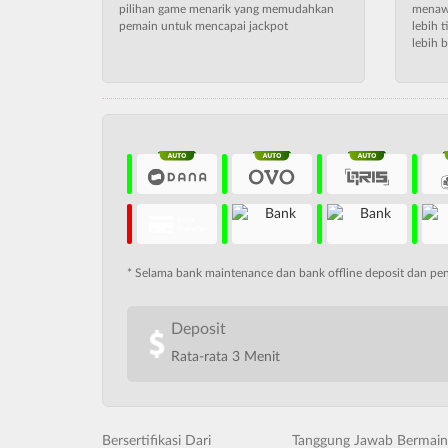
pilihan game menarik yang memudahkan
menawa
pemain untuk mencapai jackpot
lebih 
lebih 
* Selama bank maintenance dan bank offline deposit dan pen
Deposit
Rata-rata 3 Menit
Bersertifikasi Dari
Tanggung Jawab Bermain