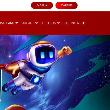
MASUK
DAFTAR
PROMOSI
ASH GAME
ARCADE
E-SPORTS
SABUNG AYAM