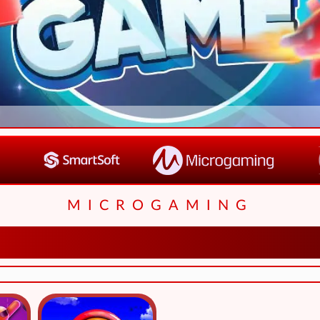
MICROGAMING