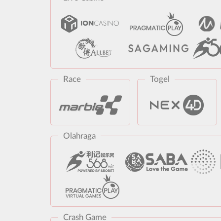
Race
Togel
Olahraga
Crash Game