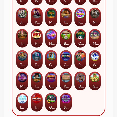
Remember Gulag
Walk of Shame
Poison Eve
Space Donkey
The Rave
Book Of Shadows
Jingle Balls
Karen Maneater
Monkey's Gold xPays
Tomb of Nefertiti
Fruits
Nexus Tombstone RIP
Tomb of Akhenaten
Hot Nudge
Hot 4 Cash
Bonus Bunnies
Owls
Manhattan Goes Wild
Thor: Hammer Time
Tractor Beam
Golden Genie And The Walking Wilds
Coins of Fortune
Pixies vs Pirates
WiXX
Milky Ways
Tesla Jolt
Casino Win Spin
Kitchen Drama: Sushi Mania
Dungeon Quest
Gaelic Gold
Ice Ice Yeti
Immortal Fruits
Outsourced: Slash Game
Starstruck