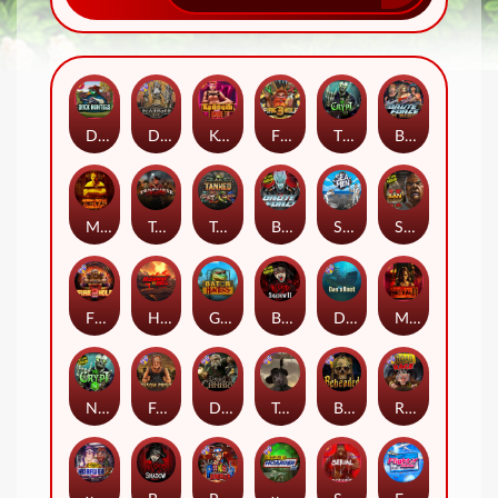
Duck Hunters
Deadwood R.I.P
Kenneth Must Die
Fire in the Hole 3
The Crypt
Brute Force: Alien Onslaught
Mental
Tombstone Slaughter
Tanked
Brute Force
Seamen
San Quentin 2: Death Row
Fire in the Hole 2
Highway to Hell
Gator Hunters
Blood & Shadow 2
Das xBoot
Mental 2
Nexus The Crypt
Folsom Prison
Dead Canary
Tombstone RIP
Beheaded
Road Rage