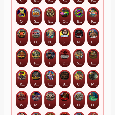
xWays Hoarder 2
Blood & Shadow
Punk Rocker 2
xWays Hoarder xSplit
Serial
Flight Mode
Outsourced
San Quentin xWays
El Pasa Gunfight xNudge
Outsourced: Payday
Brick Snake 2000
Punk Toilet
Infectious 5 xWays
Home of the Brave
Nine To Five
Stockholm Syndrome
Nexus Blood & Shadow
Loner
Fire In The Hole xBomb
Pearl Harbor
True Grit Redemption
Dead, Dead, or Deader
Skate or Die
Evil Goblins xBomb
Roadkill
Apocalypse Super xNudge
Land of the Free
Bangkok Hilton
Ugliest Catch
Misery Mining
Warrior Graveyard xNudge
Munchies
Tombstone No Mercy
Possessed
D Day
Disturbed