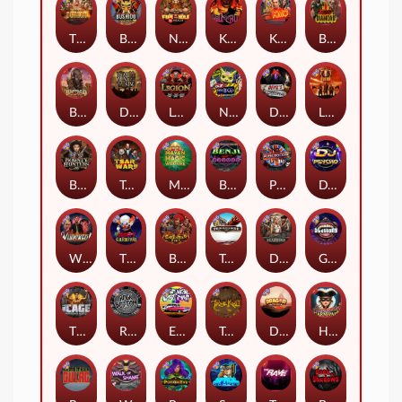
The Border
Bushido Way xNudge
Nexus Fire In The Hole xBomb
Kill Em All
Kiss My Chainsaw
Blood Diamond
Buffalo Hunter
Dead Men Walking
Legion X
Nexus Outsourced
Devil's Crossroad
Little Bighorn
Bounty Hunters xNudge®
Tsar Wars
Mayan Magic Wildfire
Benji Killed in Vegas
Punk Rocker
DJ Psycho
Whacked
The Creepy Carnival
Barbarian Fury
Tombstone
Deadwood xNudge
Gluttony
The Cage
Rock Bottom
East Coast Vs West Coast
True kult
Dragon Tribe
Harlequin Carnival