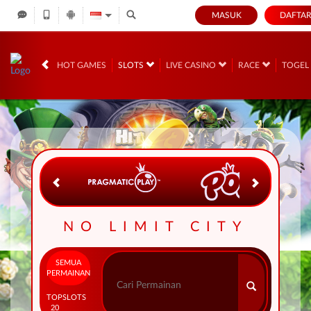
MASUK
DAFTA
IDR
12,737,089,
HOT GAMES
SLOTS
LIVE CASINO
RACE
TOGE
NO LIMIT CITY
SEMUA
PERMAINAN
TOP
SLOTS
20