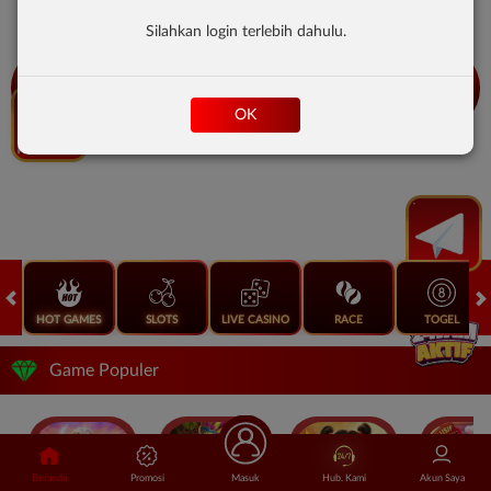
JACKPOT
PLAY
Silahkan login terlebih dahulu.
IDR
12,666,639,464
OK
HOT GAMES
SLOTS
LIVE CASINO
RACE
TOGEL
Game Populer
Beranda
Promosi
Masuk
Hub. Kami
Akun Saya