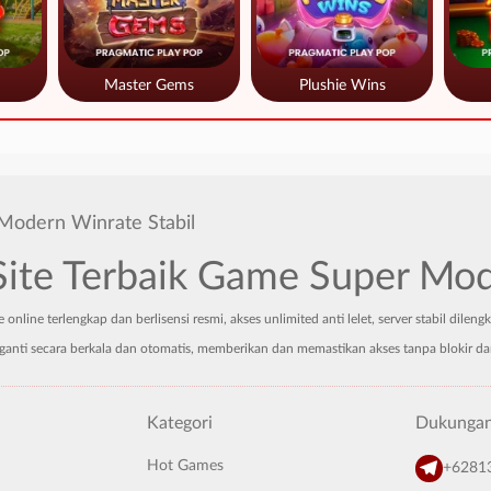
Master Gems
Plushie Wins
 Modern Winrate Stabil
Site Terbaik Game Super Mod
nline terlengkap dan berlisensi resmi, akses unlimited anti lelet, server stabil dilengk
ganti secara berkala dan otomatis, memberikan dan memastikan akses tanpa blokir dan
Kategori
Dukunga
Hot Games
+6281