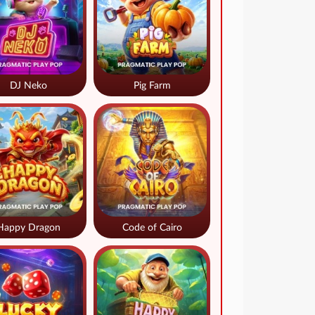
DJ Neko
Pig Farm
Happy Dragon
Code of Cairo