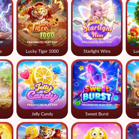
s
Lucky Tiger 1000
Starlight Wins
Lu
Jelly Candy
Sweet Burst