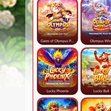
Gates of Olympus POP
Olympus Win
Lucky Phoenix
Lucky Bull