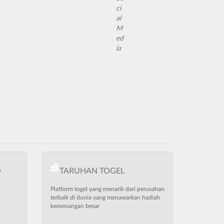
O
TARUHAN TOGEL
Platform togel yang menarik dari perusahan
terbaik di dunia yang menawarkan hadiah
kemenangan besar