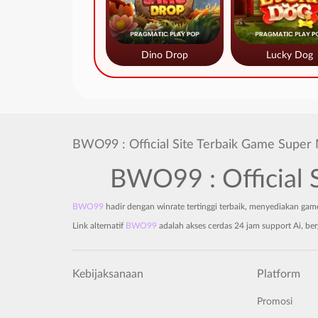
Dino Drop
Lucky Dog
BWO99 : Official Site Terbaik Game Super
BWO99 : Official 
BWO99
hadir dengan winrate tertinggi terbaik, menyediakan game o
Link alternatif
BWO99
adalah akses cerdas 24 jam support Ai, ber
Kebijaksanaan
Platform
Promosi